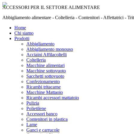
ACCESSORI PER IL SETTORE ALIMENTARE
Abbigliamento alimentare - Coltelleria - Contenitori - Affettatrici - Tr
Home
Chi siamo
Prodotti
Abbigliamento
Abbigliamento monouso
Acciaini Affilacoltelli
Coltelleria
Macchine alimentari
Macchine sottovuoto
Sacchetti sottovuoto
Confezionamento
Ricambi tritacarne
Macchine Mattaoio
Ricambi accessori mattatoio
Pulizia
Polietilene
Accessori banco
Contenitori in plastica
Lame
Ganci e carrucole