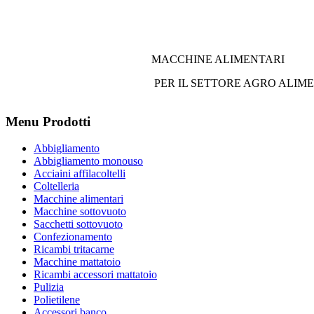
MACCHINE ALIMENTARI
PER IL SETTORE AGRO ALIM
Menu Prodotti
Abbigliamento
Abbigliamento monouso
Acciaini affilacoltelli
Coltelleria
Macchine alimentari
Macchine sottovuoto
Sacchetti sottovuoto
Confezionamento
Ricambi tritacarne
Macchine mattatoio
Ricambi accessori mattatoio
Pulizia
Polietilene
Accessori banco