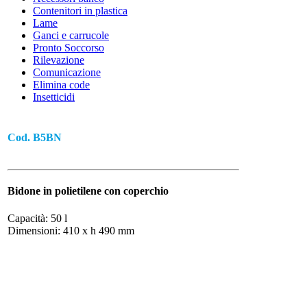
Contenitori in plastica
Lame
ABBIGLIAMENTO
Ganci e carrucole
Pronto Soccorso
A NORMA ALIMENTARE E M
Rilevazione
Comunicazione
Elimina code
Insetticidi
Cod. B5BN
Bidone in polietilene con coperchio
Capacità: 50 l
Dimensioni: 410 x h 490 mm
ACCESSORI E RICAMBI